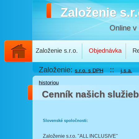
Založenie s.r.
Online v
Založenie s.r.o.
Objednávka
Re
Založenie:
::
s.r.o. s DPH
j.s.a.
historiou
Cenník našich služieb
Slovenské spoločnosti:
Založenie s.r.o. "ALL INCLUSIVE"