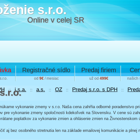
ženie s.r.o.
Online v celej SR
ávka
Registračné sídlo
Predaj firiem
Cen
.r.o.
od
9€
/ mesiac
už od
499€
našich 
PH
j.s.a.
a.s.
OZ
Predaj s.r.o. s DPH
Preda
.r.o.
::
::
::
::
::
úkame vykonanie zmeny v s.r.o. Naša cena zahŕňa odborné poradenstvo pr
v pre vykonanie zmeny spoločnosti kdekoľvek na Slovensku. V cene sú zah
rátane poplatkov za vykonanie zmien a ohlásenie zmien na Živnostenskom 
ť aj bez osobného stretnutia len na základe emailovej komunikácie a plnej 