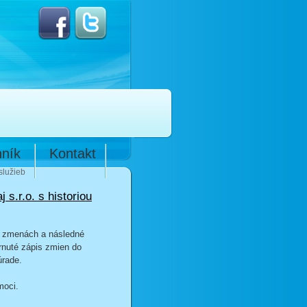
ník
Kontakt
služieb
j s.r.o. s historiou
i zmenách a následné
rnuté zápis zmien do
úrade.
moci.