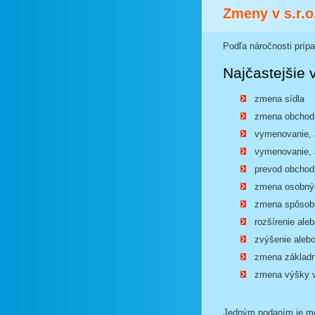
Zmeny v s.r.o.
Podľa náročnosti príp
Najčastejšie
zmena sídla
zmena obchod
vymenovanie, 
vymenovanie, a
prevod obchod
zmena osobných
zmena spôsobu
rozšírenie ale
zvýšenie aleb
zmena základn
zmena výšky v
Jedným podaním je mož