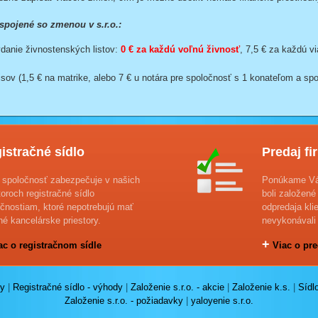
spojené so zmenou v s.r.o.:
danie živnostenských listov:
0 € za každú voľnú živnosť
, 7,5 € za každú v
sov (1,5 € na matrike, alebo 7 € u notára pre spoločnosť s 1 konateľom a sp
istračné sídlo
Predaj fi
 spoločnosť zabezpečuje v našich
Ponúkame Vám
toroch registračné sídlo
boli založené
čnostiam, ktoré nepotrebujú mať
odpredaja kli
né kancelárske priestory.
nevykonávali 
+
c o registračnom sídle
Viac o pre
dy
|
Registračné sídlo - výhody
|
Založenie s.r.o. - akcie
|
Založenie k.s.
|
Sídl
Založenie s.r.o. - požiadavky
|
yaloyenie s.r.o.