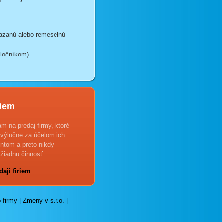
iazanú alebo remeselnú
oločníkom)
riem
 na predaj firmy, ktoré
 výlučne za účelom ich
entom a preto nikdy
žiadnu činnosť.
daji firiem
o firmy
|
Zmeny v s.r.o.
|