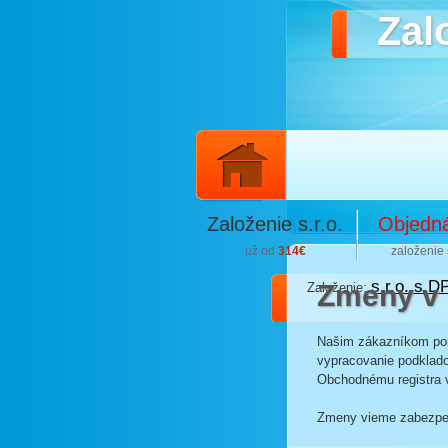
Zalo
Založenie s.r.o.
Objedn
už od
314€
založenie s
s.r.o. s D
Zmeny v s
Založenie:
Našim zákazníkom pon
vypracovanie podklado
Obchodnému registra v
Zmeny vieme zabezpeči