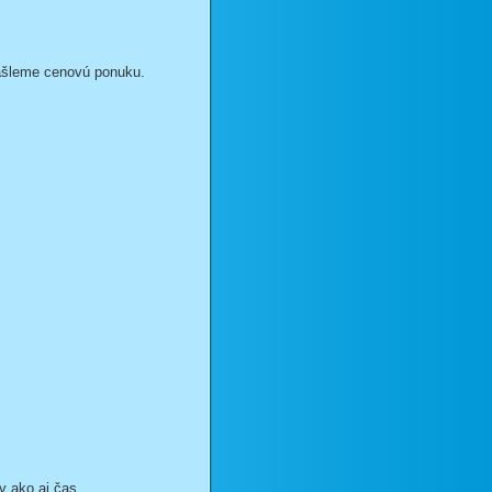
ašleme cenovú ponuku.
y ako aj čas.