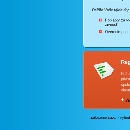
Ďalšie Vaše výdavky 
Poplatky za vy
živnosť
Overenie podpi
Reg
Naša
pries
spolo
vlast
+
Via
Založenie s.r.o. - výho