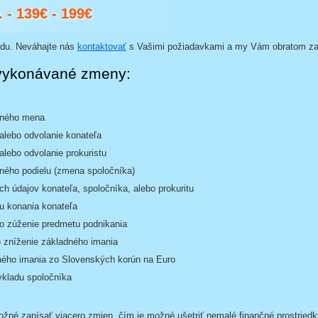
 - 139€ - 199€
adu. Neváhajte nás
kontaktovať
s Vašimi požiadavkami a my Vám obratom z
 vykonávané zmeny:
ného mena
alebo odvolanie konateľa
lebo odvolanie prokuristu
ného podielu (zmena spoločníka)
 údajov konateľa, spoločníka, alebo prokuritu
 konania konateľa
bo zúženie predmetu podnikania
o zníženie základného imania
ého imania zo Slovenských korún na Euro
kladu spoločníka
né zapísať viacero zmien, čím je možné ušetriť nemalé finančné prostriedk