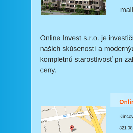
mail
Online Invest s.r.o. je inves
našich skúseností a modern
kompletnú starostlivosť pri z
ceny.
Onlin
Klinco
821 08