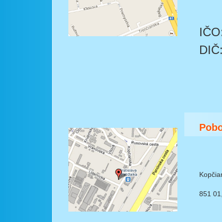
IČO
DIČ
Pobo
Kopčia
851 01,