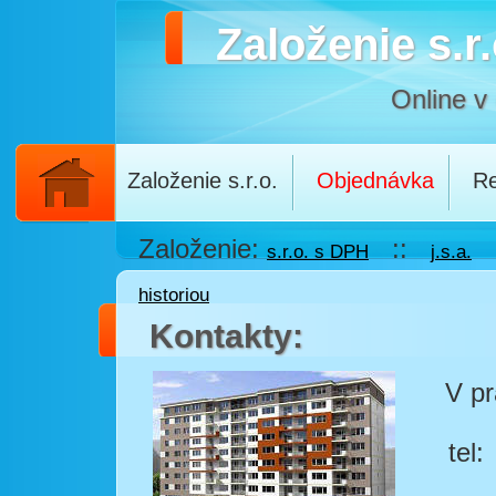
Založenie s.r.
Online v
Založenie s.r.o.
Objednávka
Re
Založenie:
::
s.r.o. s DPH
j.s.a.
historiou
Kontakty:
V pr
tel: