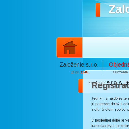
Zalo
Založenie s.r.o.
Objedn
už od
314€
založenie s
s.r.o. s D
Registra
Založenie:
Jedným z najdôležitejš
je potrebné doložiť d
sídlu. Sídlom spoločno
V poslednej dobe je v
kancelárskych priestor