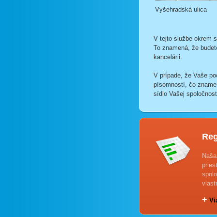
Vyšehradská ulica
V tejto službe okrem s
To znamená, že budete 
kancelárii.
V prípade, že Vaše po
písomností, čo znamen
sídlo Vašej spoločnost
Reg
Naša
pries
spolo
vlast
+
Via