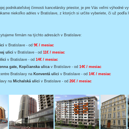
jej podnikateľskej činnosti kancelársky priestor, je pre Vás veľmi výhodné vy
úkame niekoľko adries v Bratislave, z ktorých si určite vyberiete, či už podľa 
kytujeme firmám na týchto adresách v Bratislave:
ici
v Bratislave - od
9€ / mesiac
ej ulici
v Bratislave - od
11€ / mesiac
lici
v Bratislave - od
14€ / mesiac
enna gate, Kopčianska ulica
v Bratislave - od
14€ / mesiac
centre Bratislavy na
Konventá ulici
v Bratislave - od
14€ / mesiac
slavy na
Michalská ulici
v Bratislave - od
26€ / mesiac