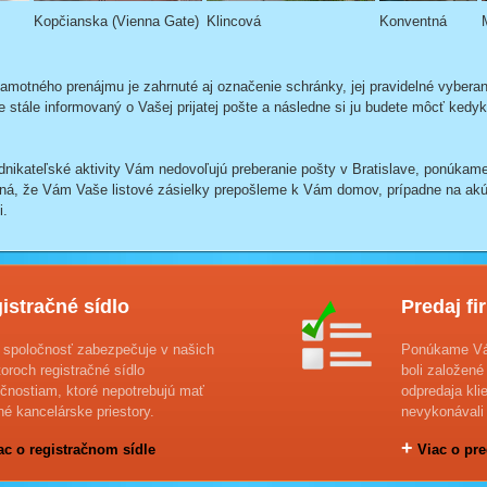
Kopčianska (Vienna Gate)
Klincová
Konventná
amotného prenájmu je zahrnuté aj označenie schránky, jej pravidelné vyberanie
stále informovaný o Vašej prijatej pošte a následne si ju budete môcť kedyk
dnikateľské aktivity Vám nedovoľujú preberanie pošty v Bratislave, ponúkame
á, že Vám Vaše listové zásielky prepošleme k Vám domov, prípadne na akú
i.
istračné sídlo
Predaj fi
 spoločnosť zabezpečuje v našich
Ponúkame Vám
toroch registračné sídlo
boli založené
čnostiam, ktoré nepotrebujú mať
odpredaja kli
né kancelárske priestory.
nevykonávali 
+
c o registračnom sídle
Viac o pre