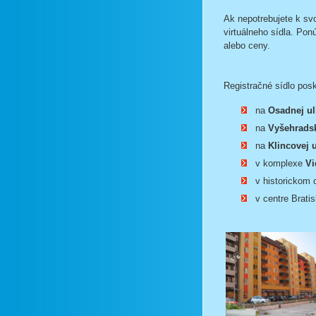
Ak nepotrebujete k svo
virtuálneho sídla. Pon
alebo ceny.
Registračné sídlo pos
na
Osadnej ul
na
Vyšehradsk
na
Klincovej u
v komplexe
Vi
v historickom 
v centre Brati