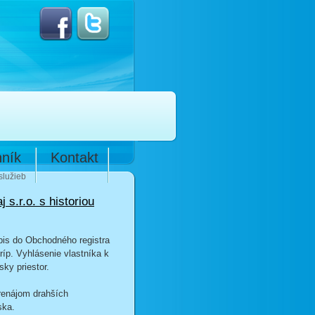
ník
Kontakt
služieb
j s.r.o. s historiou
ápis do Obchodného registra
íp. Vyhlásenie vlastníka k
ky priestor.
prenájom drahších
ska.