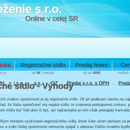
ženie s.r.o.
Online v celej SR
ávka
Registračné sídlo
Predaj firiem
Cen
.r.o.
od
9€
/ mesiac
už od
499€
našich 
PH
j.s.a.
a.s.
OZ
Predaj s.r.o. s DPH
Preda
čné sídlo - Výhody
::
::
::
::
::
ích znakov spoločnosti je jej registračné sídlo. Už pri podávaní návrhu na z
oklad, že Vaša spoločnosť má nejaké sídlo, to znamená podnájomnú zmluvu, pr
sti môže byť Váš dom či byt, asi najčastejšie je ním však prenajatý kancelárs
eľkým trendom využívanie registračného sídla, ktoré Vám ušetrí peniaze za 
ov a sídlo Vašej spoločnosti nemusíte spájať s adresou Vášho trvalého bydli