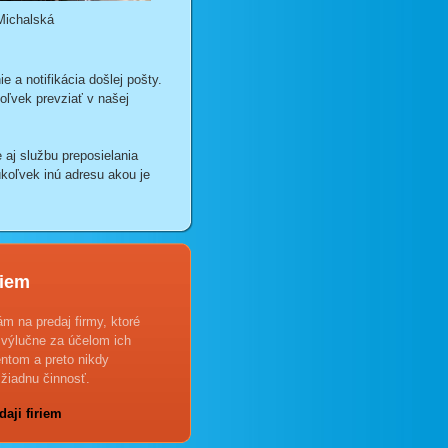
Michalská
 a notifikácia došlej pošty.
oľvek prevziať v našej
 aj službu preposielania
koľvek inú adresu akou je
riem
 na predaj firmy, ktoré
 výlučne za účelom ich
entom a preto nikdy
žiadnu činnosť.
daji firiem